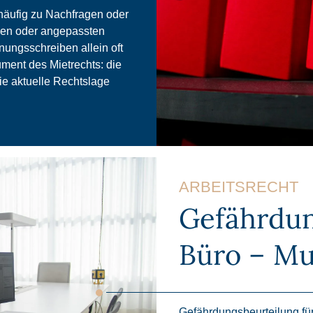
 häufig zu Nachfragen oder
gen oder angepassten
nungsschreiben allein oft
rument des Mietrechts: die
die aktuelle Rechtslage
ARBEITSRECHT
Gefährdun
Büro – Mu
Gefährdungsbeurteilung für