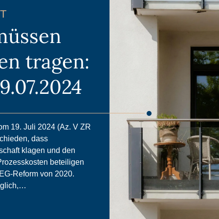
T
müssen
en tragen:
9.07.2024
m 19. Juli 2024 (Az. V ZR
schieden, dass
chaft klagen und den
Prozesskosten beteiligen
WEG-Reform von 2020.
glich,…