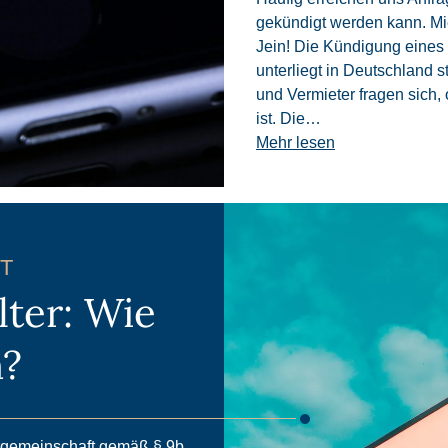
gekündigt werden kann. Mie
Jein! Die Kündigung eines M
unterliegt in Deutschland 
und Vermieter fragen sich,
ist. Die…
Mehr lesen
T
ter: Wie
n?
rgemeinschaft gemäß § 9b