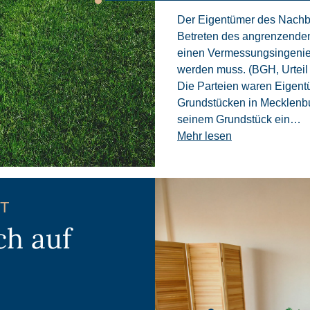
Der Eigentümer des Nachba
Betreten des angrenzende
einen Vermessungsingenieu
werden muss. (BGH, Urteil
Die Parteien waren Eigen
Grundstücken in Mecklenb
seinem Grundstück ein…
Mehr lesen
T
ch auf