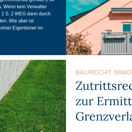
n. Wenn kein Verwalter
. 1 S. 2 WEG dann durch
en. Wie aber ist
elner Eigentümer im
BAURECHT
IMMO
Zutrittsr
zur Ermit
Grenzverl