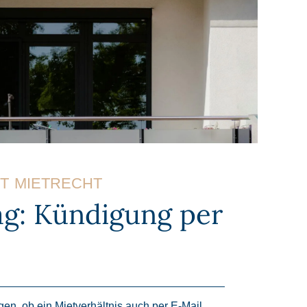
T
MIETRECHT
ag: Kündigung per
gen, ob ein Mietverhältnis auch per E-Mail