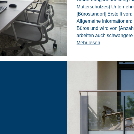
Mutterschutzes) Unterneh
[Bürostandort] Erstellt von
Allgemeine Informationen:
Büros und wird von [Anzahl 
arbeiten auch schwangere 
Mehr lesen