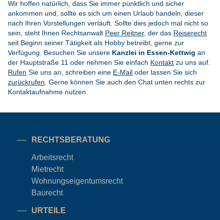
Wir hoffen natürlich, dass Sie immer pünktlich und sicher
ankommen und, sollte es sich um einen Urlaub handeln, dieser
nach Ihren Vorstellungen verläuft. Sollte dies jedoch mal nicht so
sein, steht Ihnen Rechtsanwalt
Peer Reitner
, der das
Reiserecht
seit Beginn seiner Tätigkeit als Hobby betreibt, gerne zur
Verfügung. Besuchen Sie unsere
Kanzlei in Essen-Kettwig
an
der Hauptstraße 11 oder nehmen Sie einfach
Kontakt
zu uns auf.
Rufen
Sie uns an, schreiben eine
E-Mail
oder lassen Sie sich
zurückrufen
. Gerne können Sie auch den Chat unten rechts zur
Kontaktaufnahme nutzen.
RECHTSBERATUNG
Arbeitsrecht
Mietrecht
Wohnungseigentums
recht
Baurecht
URTEILE