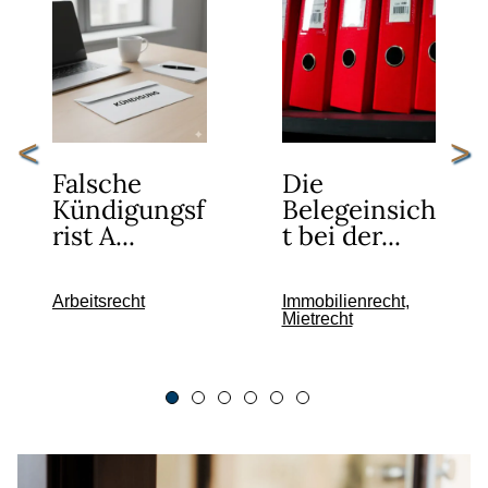
<
>
Falsche
Die
Kündigungsf
Belegeinsich
rist A...
t bei der...
Arbeitsrecht
Immobilienrecht
Mietrecht