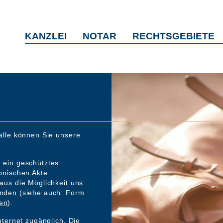
KANZLEI
NOTAR
RECHTSGEBIETE
älle können Sie unsere
 ein geschütztes
onischen Akte
aus die Möglichkeit uns
nden (siehe auch: Form
en
).
nternet zugänglich. Die