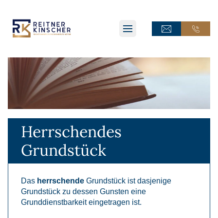
ONLINE-TERMINANFRAGE
ONLINE-TERMINANFRAGE
ONLINE-AKTE
ONLINE-AKTE
Herrschendes
Grundstück
Das
herrschende
Grundstück ist dasjenige
Grundstück zu dessen Gunsten eine
Grunddienstbarkeit eingetragen ist.