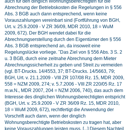
auch für den dinglich Wohnungsberechtigten für die
Abrechnung der Betriebskosten die Regelungen in § 556
Abs. 3 BGB auch dann entsprechend, wenn keine
Vorauszahlungen vereinbart sind (Fortführung von BGH,
Urt. v. 25.9.2009 - V ZR 36/09, MDR 2010, 18 = WuM
2009, 672). Der BGH wendet dabei für die
Abrechnungserstellung durch den Eigentümer den § 556
Abs. 3 BGB entsprechend an, da insoweit eine
Regelungslücke vorliege. "Das Ziel von § 556 Abs. 3 S. 2
u. 3 BGB, durch eine zeitnahe Abrechnung dem Mieter
Abrechnungssicherheit zu geben und Streit zu vermeiden
(vgl. BT-Drucks. 14/4553, 37; BT-Drucks. 14/5663, 79;
BGH, Urt. v. 21.1.2009 - VIII ZR 107/08 Rz. 15, MDR 2009,
558 = NZM 2009, 274; v. 5.7.2006 - VIII ZR 220/05 Rz. 17
m.w.N., MDR 2007, 204 = NZM 2006, 740), das auch dem
Interesse des dinglichen Wohnungsberechtigten entspricht
(BGH, Urt. v. 25.9.2009 - V ZR 36/09 Rz. 15, MDR 2010,
18 = WuM 2009, 672), rechtfertigt die Anwendung der
Vorschrift auch dann, wenn der dinglich
Wohnungsberechtigte Betriebskosten zu tragen hat, aber
keine Vorauszahlungen leisten muss. [...] Diesem Nachteil