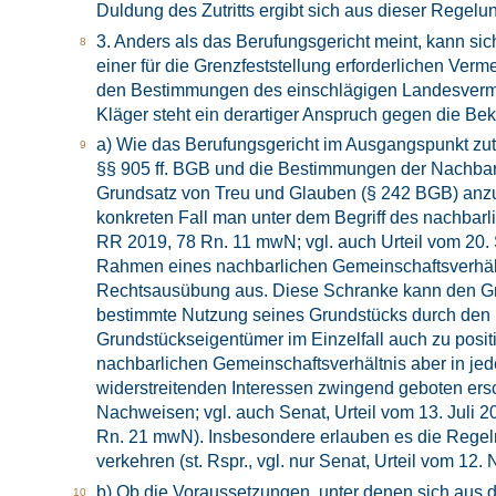
Duldung des Zutritts ergibt sich aus dieser Regelu
3. Anders als das Berufungsgericht meint, kann s
einer für die Grenzfeststellung erforderlichen 
den Bestimmungen des einschlägigen Landesvermes
Kläger steht ein derartiger Anspruch gegen die Bek
a) Wie das Berufungsgericht im Ausgangspunkt zutr
§§ 905 ff. BGB und die Bestimmungen der Nachbarr
Grundsatz von Treu und Glauben (§ 242 BGB) anzuw
konkreten Fall man unter dem Begriff des nachbarl
RR 2019, 78 Rn. 11 mwN; vgl. auch Urteil vom 20
Rahmen eines nachbarlichen Gemeinschaftsverhältn
Rechtsausübung aus. Diese Schranke kann den Gru
bestimmte Nutzung seines Grundstücks durch den N
Grundstückseigentümer im Einzelfall auch zu pos
nachbarlichen Gemeinschaftsverhältnis aber in jed
widerstreitenden Interessen zwingend geboten ersc
Nachweisen; vgl. auch Senat, Urteil vom 13. Juli
Rn. 21 mwN). Insbesondere erlauben es die Regeln
verkehren (st. Rspr., vgl. nur Senat, Urteil vom 
b) Ob die Voraussetzungen, unter denen sich aus 