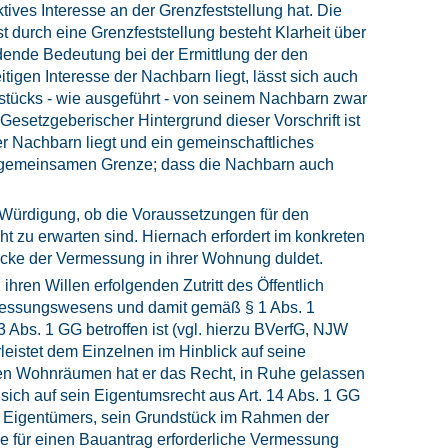
ives Interesse an der Grenzfeststellung hat. Die
 durch eine Grenzfeststellung besteht Klarheit über
idende Bedeutung bei der Ermittlung der den
gen Interesse der Nachbarn liegt, lässt sich auch
tücks - wie ausgeführt - von seinem Nachbarn zwar
Gesetzgeberischer Hintergrund dieser Vorschrift ist
r Nachbarn liegt und ein gemeinschaftliches
iner gemeinsamen Grenze; dass die Nachbarn auch
 Würdigung, ob die Voraussetzungen für den
t zu erwarten sind. Hiernach erfordert im konkreten
ecke der Vermessung in ihrer Wohnung duldet.
hren Willen erfolgenden Zutritt des Öffentlich
rmessungswesens und damit gemäß § 1 Abs. 1
 Abs. 1 GG betroffen ist (vgl. hierzu BVerfG, NJW
leistet dem Einzelnen im Hinblick auf seine
nen Wohnräumen hat er das Recht, in Ruhe gelassen
ich auf sein Eigentumsrecht aus Art. 14 Abs. 1 GG
s Eigentümers, sein Grundstück im Rahmen der
ie für einen Bauantrag erforderliche Vermessung