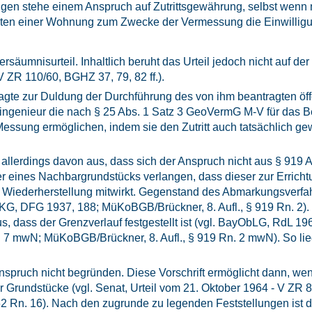
gen stehe einem Anspruch auf Zutrittsgewährung, selbst wenn m
ten einer Wohnung zum Zwecke der Vermessung die Einwillig
ersäumnisurteil. Inhaltlich beruht das Urteil jedoch nicht auf d
V ZR 110/60, BGHZ 37, 79, 82 ff.).
klagte zur Duldung der Durchführung des von ihm beantragten öff
ingenieur die nach § 25 Abs. 1 Satz 3 GeoVermG M-V für das Be
essung ermöglichen, indem sie den Zutritt auch tatsächlich gew
allerdings davon aus, dass sich der Anspruch nicht aus § 919 A
 eines Nachbargrundstücks verlangen, dass dieser zur Erricht
r Wiederherstellung mitwirkt. Gegenstand des Abmarkungsverfahr
KG, DFG 1937, 188; MüKoBGB/Brückner, 8. Aufl., § 919 Rn. 2). 
s, dass der Grenzverlauf festgestellt ist (vgl. BayObLG, RdL 
 7 mwN; MüKoBGB/Brückner, 8. Aufl., § 919 Rn. 2 mwN). So lieg
ruch nicht begründen. Diese Vorschrift ermöglicht dann, wenn
r Grundstücke (vgl. Senat, Urteil vom 21. Oktober 1964 - V ZR 8
n. 16). Nach den zugrunde zu legenden Feststellungen ist die 