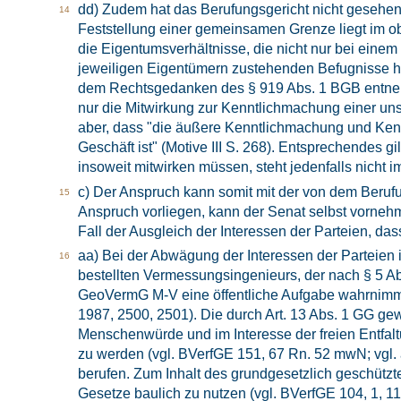
dd) Zudem hat das Berufungsgericht nicht gesehen, 
Feststellung einer gemeinsamen Grenze liegt im obj
die Eigentumsverhältnisse, die nicht nur bei eine
jeweiligen Eigentümern zustehenden Befugnisse hat
dem Rechtsgedanken des § 919 Abs. 1 BGB entnehm
nur die Mitwirkung zur Kenntlichmachung einer unst
aber, dass "die äußere Kenntlichmachung und Kenn
Geschäft ist" (Motive III S. 268). Entsprechendes
insoweit mitwirken müssen, steht jedenfalls nich
c) Der Anspruch kann somit mit der von dem Beruf
Anspruch vorliegen, kann der Senat selbst vornehme
Fall der Ausgleich der Interessen der Parteien, d
aa) Bei der Abwägung der Interessen der Parteien i
bestellten Vermessungsingenieurs, der nach § 5 
GeoVermG M-V eine öffentliche Aufgabe wahrnimmt (v
1987, 2500, 2501). Die durch Art. 13 Abs. 1 GG ge
Menschenwürde und im Interesse der freien Entfal
zu werden (vgl. BVerfGE 151, 67 Rn. 52 mwN; vgl.
berufen. Zum Inhalt des grundgesetzlich geschüt
Gesetze baulich zu nutzen (vgl. BVerfGE 104, 1, 1