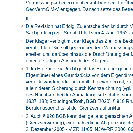
Vermessungsarbeiten nicht erlaubt werden. Im Übri
GeoVermG M-V entgegen. Danach setze das Betre
II.
Die Revision hat Erfolg. Zu entscheiden ist durch V
Sachprüfung (vgl. Senat, Urteil vom 4. April 1962 - 
Der Kläger verfolgt mit der Klage das Ziel, die Be
verpflichten. Sie soll gegenüber dem Vermessungs
erteilen und darüber hinaus die Durchführung der M
einen derartigen Anspruch des Klägers.
1. Im Ergebnis zu Recht geht das Berufungsgericht 
Eigentümer eines Grundstücks von dem Eigentümer
verrückt worden oder unkenntlich geworden ist, zu
allein deren Sicherung durch Kennzeichnung (vgl. 
des Nachbarn bei der Abmarkung setzt daher vorau
1937, 188; Staudinger/Roth, BGB [2020], § 919 Rn.
Berufungsgerichts ist der Grenzverlauf unklar.
2. Auch § 920 BGB kann den geltend gemachten Ansp
(Grenzverwirrung), eine richterliche Abgrenzung de
2. Dezember 2005 - V ZR 11/05, NJW-RR 2006, 662 R