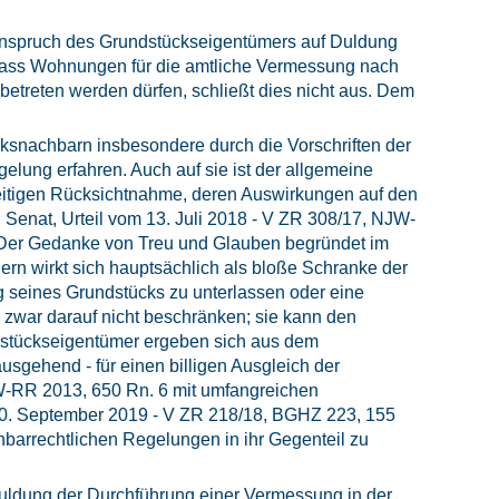
 Anspruch des Grundstückseigentümers auf Duldung
 dass Wohnungen für die amtliche Vermessung nach
reten werden dürfen, schließt dies nicht aus. Dem
cksnachbarn insbesondere durch die Vorschriften der
lung erfahren. Auch auf sie ist der allgemeine
seitigen Rücksichtnahme, deren Auswirkungen auf den
 Senat, Urteil vom 13. Juli 2018 - V ZR 308/17, NJW-
 Der Gedanke von Treu und Glauben begründet im
rn wirkt sich hauptsächlich als bloße Schranke der
seines Grundstücks zu unterlassen oder eine
zwar darauf nicht beschränken; sie kann den
dstückseigentümer ergeben sich aus dem
usgehend - für einen billigen Ausgleich der
JW-RR 2013, 650 Rn. 6 mit umfangreichen
 20. September 2019 - V ZR 218/18, BGHZ 223, 155
barrechtlichen Regelungen in ihr Gegenteil zu
uldung der Durchführung einer Vermessung in der