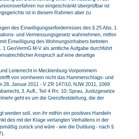
visionsverfahren nur eingeschränkt überprüfbar ist
ngsgerichts ist in diesem Rahmen aber zu
wegen des Einwilligungserfordernisses des § 25 Abs. 1
rmations- und Vermessungsgesetz wahrnehmen, mithin
 mit Einwilligung des Wohnungsinhabers betreten
bs. 1 GeoVermG M-V als amtliche Aufgabe durchführt
rivatrechtlicher Anspruch auf eine derartige
 und Leiterrecht in Mecklenburg-Vorpommern
etrifft von vornherein nicht das Hammerschlags- und
 vom 28. Januar 2011 - V ZR 147/10, NJW 2011, 1069
arrecht, 3. Aufl., Teil 4 Rn. 10; Sprau, Justizgesetze
ehr geht es um die Grenzfeststellung, die der
t werden soll, von ihr mithin ein positives Handeln
kt des mit der Klage verlangten Verhaltens in der
ngsmäßig zurück und wäre - wie die Duldung - nach §
).