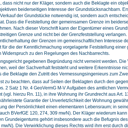
dass nicht nur der Kläger, sondern auch die Beklagte ein objekt
ektiven beiderseitigen Interesse der Grundstücksnachbarn. Erst
m Verkauf der Grundstücke notwendig ist, sondern auch entsche
. Dass die Feststellung der gemeinsamen Grenze im beiderseiti
en. Nach dieser Vorschrift kann der Eigentümer eines Grunds
reitigen Grenze und nicht bei der Grenzfeststellung verlangen. 
tlicherhaltung der Grenzen im gemeinschaftlichen Interesse de
 gilt für die der Kenntlichmachung vorgelagerte Feststellung e
t im Widerspruch zu den Regelungen des Nachbarrechts.
ungsgericht gegebenen Begründung nicht verneint werden. Die
n, weil der Sachverhalt feststeht und weitere Erkenntnisse nich
ass die Beklagte den Zutritt des Vermessungsingenieurs zum Zw
st zu beachten, dass auf Seiten der Beklagten durch den gegen i
Abs. 2 Satz 1 Nr. 4 GeoVermG M-V Aufgaben des amtlichen Ve
gl. hierzu Rn. 11), in ihre Wohnung ihr Grundrecht aus Art. 13
währleistete Garantie der Unverletzlichkeit der Wohnung gewähr
tung der Persönlichkeit einen elementaren Lebensraum; in sei
 auch BVerfGE 120, 274, 309 mwN). Der Kläger wiederum kann s
zten Grundeigentums gehört insbesondere auch die Befugnis de
1 mwN). Die Verwirklichung dieses Rechts wird ihm erst durch d