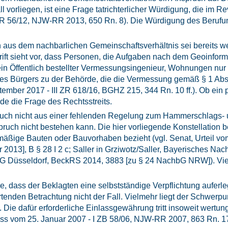
orliegen, ist eine Frage tatrichterlicher Würdigung, die im Re
V ZR 56/12, NJW-RR 2013, 650 Rn. 8). Die Würdigung des Berufu
uch aus dem nachbarlichen Gemeinschaftsverhältnis sei bereits 
ift sieht vor, dass Personen, die Aufgaben nach dem Geoinfo
in Öffentlich bestellter Vermessungsingenieur, Wohnungen nur
s des Bürgers zu der Behörde, die die Vermessung gemäß § 1 A
ember 2017 - III ZR 618/16, BGHZ 215, 344 Rn. 10 ff.). Ob ein p
de die Frage des Rechtsstreits.
n auch nicht aus einer fehlenden Regelung zum Hammerschlags-
ruch nicht bestehen kann. Die hier vorliegende Konstellation b
echtmäßige Bauten oder Bauvorhaben bezieht (vgl. Senat, Urteil
013], B § 28 I 2 c; Saller in Grziwotz/Saller, Bayerisches Nachb
G Düsseldorf, BeckRS 2014, 3883 [zu § 24 NachbG NRW]). Vielm
, dass der Beklagten eine selbstständige Verpflichtung auferleg
tenden Betrachtung nicht der Fall. Vielmehr liegt der Schwerpun
 Die dafür erforderliche Einlassgewährung tritt insoweit wertu
uss vom 25. Januar 2007 - I ZB 58/06, NJW-RR 2007, 863 Rn. 17