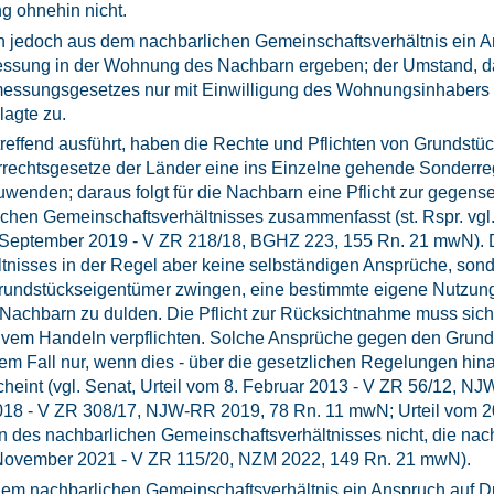
ng ohnehin nicht.
ich jedoch aus dem nachbarlichen Gemeinschaftsverhältnis ein
Vermessung in der Wohnung des Nachbarn ergeben; der Umstand,
sungsgesetzes nur mit Einwilligung des Wohnungsinhabers bet
lagte zu.
effend ausführt, haben die Rechte und Pflichten von Grundstü
echtsgesetze der Länder eine ins Einzelne gehende Sonderrege
enden; daraus folgt für die Nachbarn eine Pflicht zur gegen
ichen Gemeinschaftsverhältnisses zusammenfasst (st. Rspr. vgl.
. September 2019 - V ZR 218/18, BGHZ 223, 155 Rn. 21 mwN).
isses in der Regel aber keine selbständigen Ansprüche, sonde
ndstückseigentümer zwingen, eine bestimmte eigene Nutzung 
achbarn zu dulden. Die Pflicht zur Rücksichtnahme muss sich 
itivem Handeln verpflichten. Solche Ansprüche gegen den Grun
em Fall nur, wenn dies - über die gesetzlichen Regelungen hina
heint (vgl. Senat, Urteil vom 8. Februar 2013 - V ZR 56/12, N
 2018 - V ZR 308/17, NJW-RR 2019, 78 Rn. 11 mwN; Urteil vom
 des nachbarlichen Gemeinschaftsverhältnisses nicht, die nach
12. November 2021 - V ZR 115/20, NZM 2022, 149 Rn. 21 mwN).
dem nachbarlichen Gemeinschaftsverhältnis ein Anspruch auf D