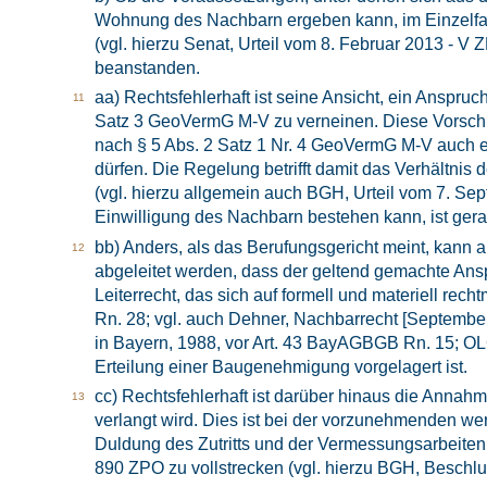
Wohnung des Nachbarn ergeben kann, im Einzelfall v
(vgl. hierzu Senat, Urteil vom 8. Februar 2013 - 
beanstanden.
aa) Rechtsfehlerhaft ist seine Ansicht, ein Anspr
Satz 3 GeoVermG M-V zu verneinen. Diese Vorschr
nach § 5 Abs. 2 Satz 1 Nr. 4 GeoVermG M-V auch e
dürfen. Die Regelung betrifft damit das Verhältni
(vgl. hierzu allgemein auch BGH, Urteil vom 7. Sept
Einwilligung des Nachbarn bestehen kann, ist gera
bb) Anders, als das Berufungsgericht meint, kan
abgeleitet werden, dass der geltend gemachte Ansp
Leiterrecht, das sich auf formell und materiell r
Rn. 28; vgl. auch Dehner, Nachbarrecht [September 2
in Bayern, 1988, vor Art. 43 BayAGBGB Rn. 15; OL
Erteilung einer Baugenehmigung vorgelagert ist.
cc) Rechtsfehlerhaft ist darüber hinaus die Annahme
verlangt wird. Dies ist bei der vorzunehmenden wer
Duldung des Zutritts und der Vermessungsarbeiten.
890 ZPO zu vollstrecken (vgl. hierzu BGH, Beschl