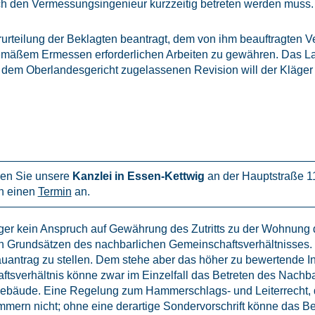
den Vermessungsingenieur kurzzeitig betreten werden muss. Di
Verurteilung der Beklagten beantragt, dem von ihm beauftragten
tgemäßem Ermessen erforderlichen Arbeiten zu gewähren. Das La
 dem Oberlandesgericht zugelassenen Revision will der Kläger d
en Sie unsere
Kanzlei in Essen-Kettwig
an der Hauptstraße 1
n einen
Termin
an.
er kein Anspruch auf Gewährung des Zutritts zu der Wohnung d
en Grundsätzen des nachbarlichen Gemeinschaftsverhältnisses. 
antrag zu stellen. Dem stehe aber das höher zu bewertende Inte
verhältnis könne zwar im Einzelfall das Betreten des Nachbar
hes Gebäude. Eine Regelung zum Hammerschlags- und Leiterrecht
mmern nicht; ohne eine derartige Sondervorschrift könne das B