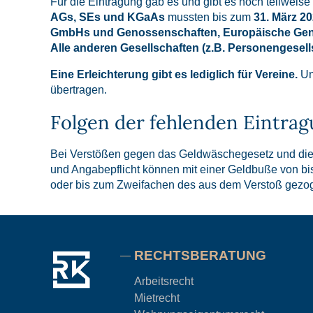
Für die Eintragung gab es und gibt es noch teilweise
AGs, SEs und KGaAs
mussten bis zum
31. März 2
GmbHs und Genossenschaften, Europäische Gen
Alle anderen Gesellschaften (z.B. Personengesel
Eine Erleichterung gibt es lediglich für Vereine.
Un
übertragen.
Folgen der fehlenden Eintra
Bei Verstößen gegen das Geldwäschegesetz und die s
und Angabepflicht können mit einer Geldbuße von b
oder bis zum Zweifachen des aus dem Verstoß gezoge
RECHTSBERATUNG
Arbeitsrecht
Mietrecht