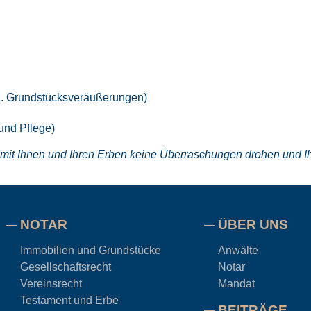
B. Grundstücksveräußerungen)
und Pflege)
, damit Ihnen und Ihren Erben keine Überraschungen drohen und Ih
NOTAR
ÜBER UNS
Immobilien und Grundstücke
Anwälte
Gesellschaftsrecht
Notar
Vereinsrecht
Mandat
Testament und Erbe
BEITRÄGE