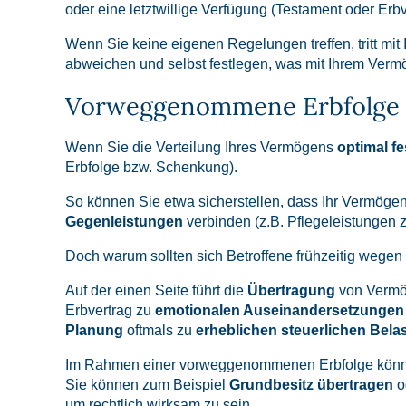
oder eine letztwillige Verfügung (Testament oder Erb
Wenn Sie keine eigenen Regelungen treffen, tritt mi
abweichen und selbst festlegen, was mit Ihrem Vermö
Vorweggenommene Erbfolge
Wenn Sie die Verteilung Ihres Vermögens
optimal f
Erbfolge bzw. Schenkung).
So können Sie etwa sicherstellen, dass Ihr Vermöge
Gegenleistungen
verbinden (z.B. Pflegeleistungen 
Doch warum sollten sich Betroffene frühzeitig wegen
Auf der einen Seite führt die
Übertragung
von Verm
Erbvertrag zu
emotionalen Auseinandersetzungen 
Planung
oftmals zu
erheblichen steuerlichen Bela
Im Rahmen einer vorweggenommenen Erbfolge könn
Sie können zum Beispiel
Grundbesitz übertragen
o
um rechtlich wirksam zu sein.